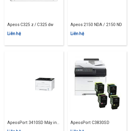
Apeos C325 z / C325 dw
Apeos 2150 NDA / 2150 ND
Liên hệ
Liên hệ
ApeosPort 3410SD Máy in
ApeosPort C3830SD
đen trắng đa chức năng khổ