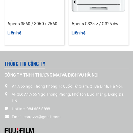
Apeos 3560 / 3060 / 2560
Apeos C325 z / C325 dw
Liên hệ
Liên hệ
THÔNG TIN CÔNG TY
CÔNG TY TNHH THƯƠNG MẠI VÀ DỊCH VỤ HÀ NỘI
A17/66 ngõ Thông Phong, P. Quốc Tử Giám, Q. Ba Đình, Hà Nội.
VPGD: A17/66 Ngõ Thông Phong, Phố Tôn Đức Thắng, Đống Đa,
HN
Hotline:
084.686.8888
Email:
congvvv@gmail.com