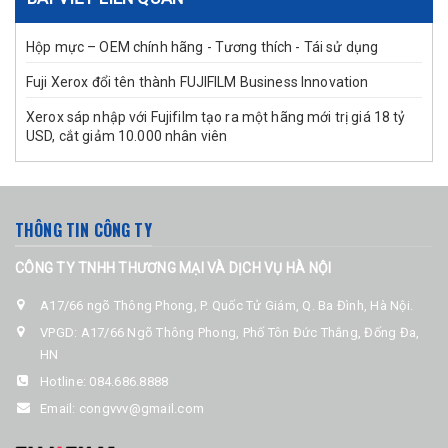
Hộp mực – OEM chính hãng - Tương thích - Tái sử dụng
Fuji Xerox đổi tên thành FUJIFILM Business Innovation
Xerox sáp nhập với Fujifilm tạo ra một hãng mới trị giá 18 tỷ
USD, cắt giảm 10.000 nhân viên
THÔNG TIN CÔNG TY
CÔNG TY TNHH THƯƠNG MẠI VÀ DỊCH VỤ HÀ NỘI
A17/66 ngõ Thông Phong, P. Quốc Tử Giám, Q. Ba Đình, Hà Nội.
VPGD: A17/66 Ngõ Thông Phong, Phố Tôn Đức Thắng, Đống Đa,
HN
Hotline:
084.686.8888
Email:
congvvv@gmail.com